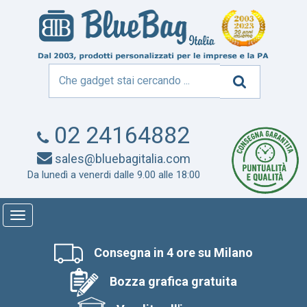
02 24164882
sales@bluebagitalia.com
Da lunedì a venerdi dalle 9.00 alle 18:00
Toggle
navigation
Consegna in 4 ore su Milano
Bozza grafica gratuita