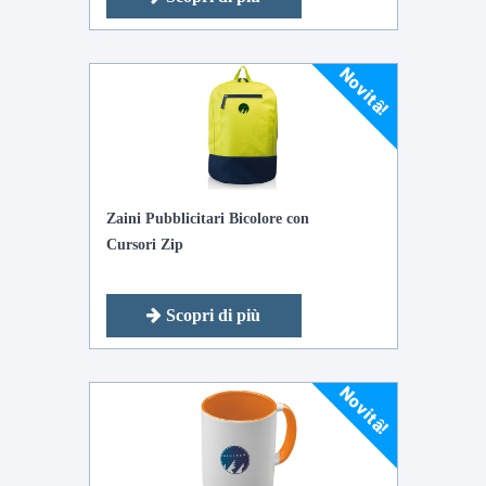
Novitâ!
Zaini Pubblicitari Bicolore con
Cursori Zip
Scopri di più
Novitâ!