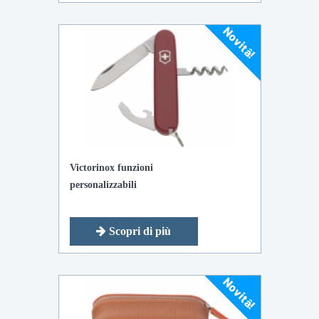
Novitâ!
Victorinox funzioni
personalizzabili
Scopri di più
Novitâ!