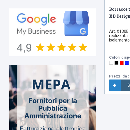
Borracce 
XD Desig
Art. X130E 
realizzat
isolamento 
Colori disp
Prezzi da : 
S