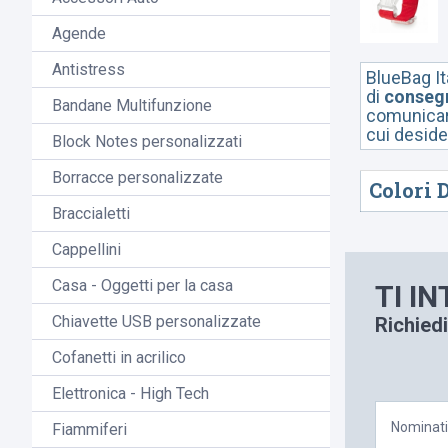
Agende
Antistress
BlueBag Ita
di
consegn
Bandane Multifunzione
comunicare
cui deside
Block Notes personalizzati
Borracce personalizzate
Colori 
Braccialetti
Cappellini
Casa - Oggetti per la casa
TI I
Chiavette USB personalizzate
Richiedi
Cofanetti in acrilico
Elettronica - High Tech
Fiammiferi