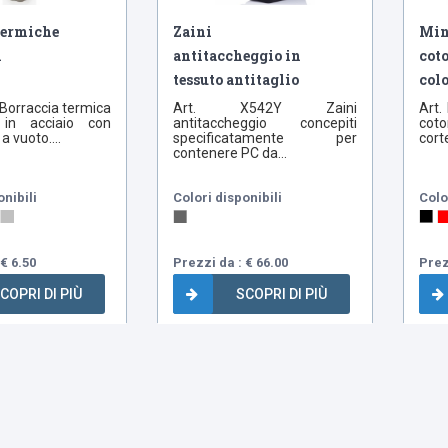
termiche
Zaini
Min
n
antitaccheggio in
cot
tessuto antitaglio
colo
Borraccia termica
Art. X542Y Zaini
Art.
a in acciaio con
antitaccheggio concepiti
coto
a vuoto....
specificatamente per
corte
contenere PC da...
onibili
Colori disponibili
Colo
€ 6.50
Prezzi da : € 66.00
Prez
COPRI DI PIÙ
SCOPRI DI PIÙ