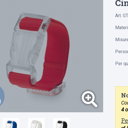
Cin
Art. G
Materi
Misure
Person
Per qu
No
Con
4 o
Pe