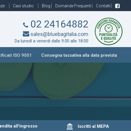
nze
Casi studio
Blog
Domande Frequenti
Contatti
02 24164882
sales@bluebagitalia.com
Da lunedì a venerdi dalle 9.00 alle 18:00
ificati ISO 9001
Consegna tassativa alla data prevista
dita all'ingrosso
Iscritti al MEPA