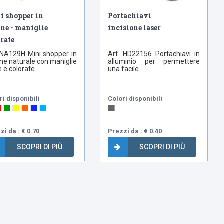
i shopper in
Portachiavi
one - maniglie
incisione laser
rate
 NA129H Mini shopper in
Art. HD22156 Portachiavi in
ne naturale con maniglie
alluminio per permettere
 e colorate....
una facile...
ri disponibili
Colori disponibili
zi da : € 0.70
Prezzi da : € 0.40
SCOPRI DI PIÙ
SCOPRI DI PIÙ