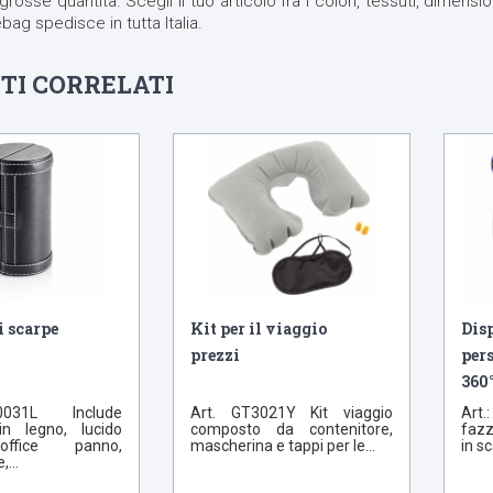
grosse quantità. Scegli il tuo articolo fra i colori, tessuti, dimensi
bag spedisce in tutta Italia.
TI CORRELATI
i scarpe
Kit per il viaggio
Disp
prezzi
per
360
0031L Include
Art. GT3021Y Kit viaggio
Art
in legno, lucido
composto da contenitore,
fazz
office panno,
mascherina e tappi per le...
in sc
...