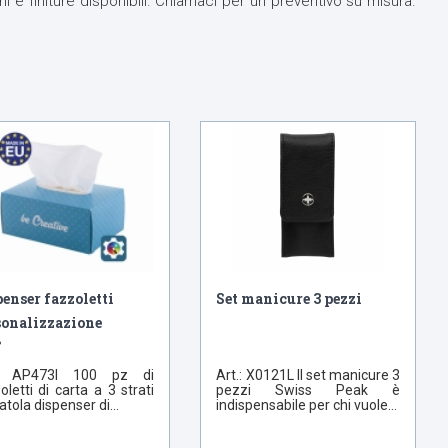
oni e finiture disponibili. Chiamaci per un preventivo su misura.
enser fazzoletti
Set manicure 3 pezzi
sonalizzazione
°
.: AP473I 100 pz di
Art.: X0121L Il set manicure 3
oletti di carta a 3 strati
pezzi Swiss Peak è
atola dispenser di...
indispensabile per chi vuole...