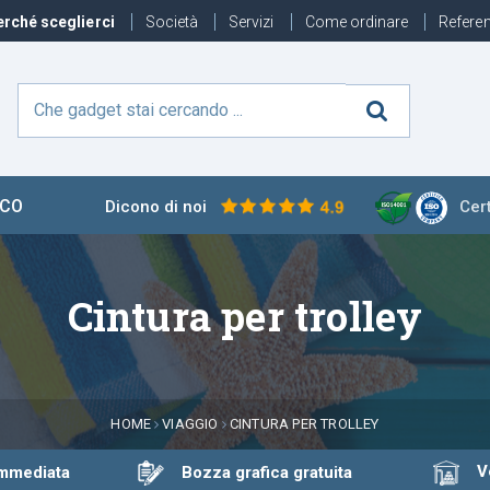
rché sceglierci
Società
Servizi
Come ordinare
Refere
ECO
Dicono di noi
Cert
Cintura per trolley
HOME
VIAGGIO
CINTURA PER TROLLEY
Ven
immediata
Bozza grafica gratuita