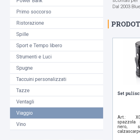
scontati per 
Power Bank
Dal 2003 Blue
Primo soccorso
PRODOT
Ristorazione
Spille
Sport e Tempo libero
Strumenti e Luci
Spugne
Taccuini personalizzati
Tazze
Set pulisc
Ventagli
Viaggio
Art.: X
spazzola 
Vino
nero, s
calzascarpe,