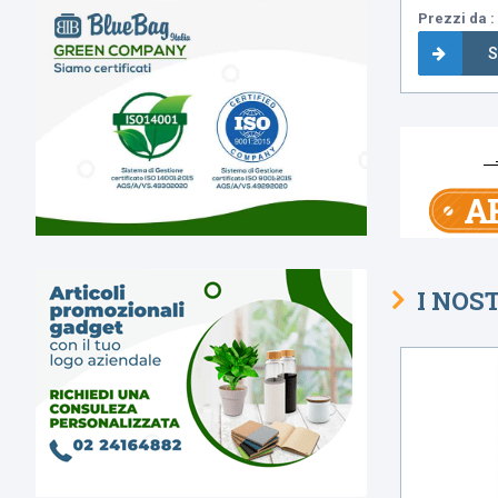
Prezzi da : 
S
I NOS