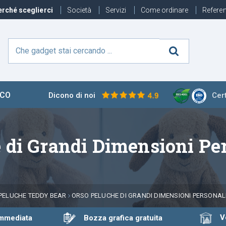
rché sceglierci
Società
Servizi
Come ordinare
Refere
ECO
Dicono di noi
Cert
 di Grandi Dimensioni Per
PELUCHE TEDDY BEAR
ORSO PELUCHE DI GRANDI DIMENSIONI PERSONALI
Ven
immediata
Bozza grafica gratuita