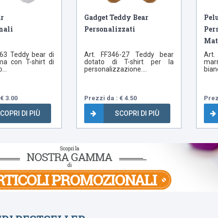
r
Gadget Teddy Bear
Pel
nali
Personalizzati
Pers
Mat
-63 Teddy bear di
Art. FF346-27 Teddy bear
Art.
ma con T-shirt di
dotato di T-shirt per la
mar
...
personalizzazione....
bianc
€ 3.00
Prezzi da : € 4.50
Prez
COPRI DI PIÙ
SCOPRI DI PIÙ