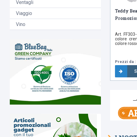
Ventagli
Teddy Bea
Viaggio
Promozio
Vino
Art. FF303
colore cre
colore rosso
Prezzi da : 
S