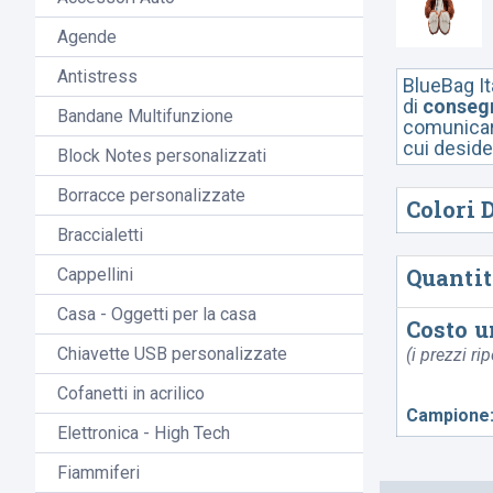
Agende
Antistress
BlueBag Ita
di
consegn
Bandane Multifunzione
comunicare
cui deside
Block Notes personalizzati
Borracce personalizzate
Colori 
Braccialetti
Quantit
Cappellini
Casa - Oggetti per la casa
Costo u
Chiavette USB personalizzate
(i prezzi ri
Cofanetti in acrilico
Campione
Elettronica - High Tech
Fiammiferi