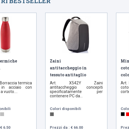
TRI BESTSELLER
Bestseller
Bestseller
termiche
Zaini
Min
n
antitaccheggio in
cot
tessuto antitaglio
colo
Borraccia termica
Art. X542Y Zaini
Art.
a in acciaio con
antitaccheggio concepiti
coto
a vuoto....
specificatamente per
corte
contenere PC da...
onibili
Colori disponibili
Colo
€ 6.50
Prezzi da : € 66.00
Prez