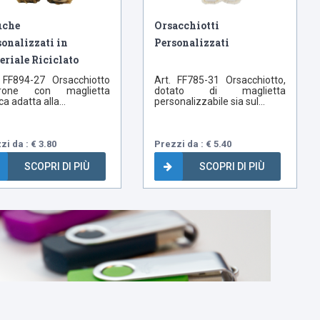
uche
Orsacchiotti
onalizzati in
Personalizzati
eriale Riciclato
 FF894-27 Orsacchiotto
Art. FF785-31 Orsacchiotto,
rone con maglietta
dotato di maglietta
a adatta alla...
personalizzabile sia sul...
zi da : € 3.80
Prezzi da : € 5.40
SCOPRI DI PIÙ
SCOPRI DI PIÙ