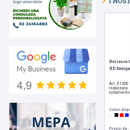
I NOS
Borracce 
XD Desig
Art. X130E 
realizzat
isolamento 
Colori disp
Prezzi da : 