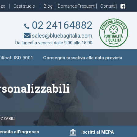
nze
Casi studio
Blog
Domande Frequenti
Contatti
02 24164882
sales@bluebagitalia.com
Da lunedì a venerdi dalle 9.00 alle 18:00
ificati ISO 9001
Consegna tassativa alla data prevista
sonalizzabili
ZZABILI
dita all'ingrosso
Iscritti al MEPA