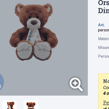
Ors
Di
Art.
person
Materi
Misur
Person
No
Con
4 o
Pe