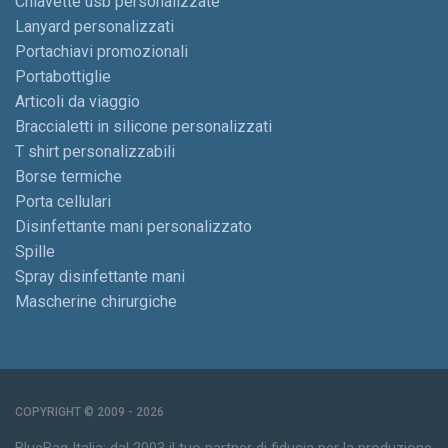
Chiavette usb personalizzate
Lanyard personalizzati
Portachiavi promozionali
Portabottiglie
Articoli da viaggio
Braccialetti in silicone personalizzati
T shirt personalizzabili
Borse termiche
Porta cellulari
Disinfettante mani personalizzato
Spille
Spray disinfettante mani
Mascherine chirurgiche
COPYRIGHT © 2009 - 2026
BlueBag Italia: dal 2003 il tuo partner di fiducia per la produzione