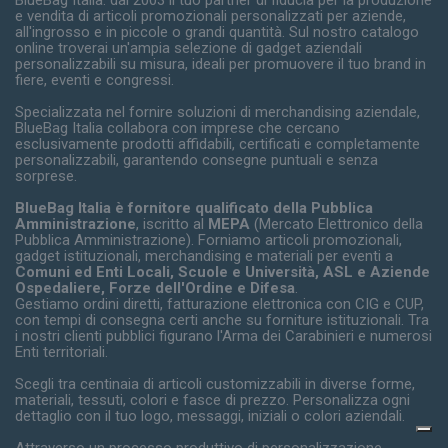
e vendita di articoli promozionali personalizzati per aziende,
all'ingrosso e in piccole o grandi quantità. Sul nostro catalogo
online troverai un'ampia selezione di gadget aziendali
personalizzabili su misura, ideali per promuovere il tuo brand in
fiere, eventi e congressi.
Specializzata nel fornire soluzioni di merchandising aziendale,
BlueBag Italia collabora con imprese che cercano
esclusivamente prodotti affidabili, certificati e completamente
personalizzabili, garantendo consegne puntuali e senza
sorprese.
BlueBag Italia è fornitore qualificato della Pubblica
Amministrazione
, iscritto al
MEPA
(Mercato Elettronico della
Pubblica Amministrazione). Forniamo articoli promozionali,
gadget istituzionali, merchandising e materiali per eventi a
Comuni ed Enti Locali, Scuole e Università, ASL e Aziende
Ospedaliere, Forze dell'Ordine e Difesa
.
Gestiamo ordini diretti, fatturazione elettronica con CIG e CUP,
con tempi di consegna certi anche su forniture istituzionali. Tra
i nostri clienti pubblici figurano l'Arma dei Carabinieri e numerosi
Enti territoriali.
Scegli tra centinaia di articoli customizzabili in diverse forme,
materiali, tessuti, colori e fasce di prezzo. Personalizza ogni
dettaglio con il tuo logo, messaggi, iniziali o colori aziendali.
Attraverso un processo produttivo di personalizzazione