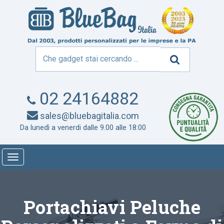
02 24164882
sales@bluebagitalia.com
Da lunedì a venerdi dalle 9.00 alle 18:00
Toggle
navigation
Portachiavi Peluche